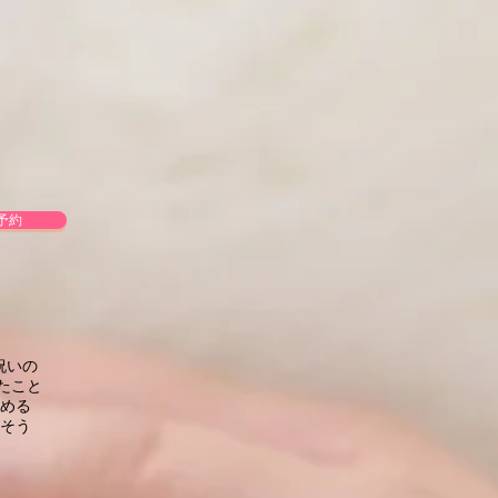
予約
祝いの
たこと
める
そう