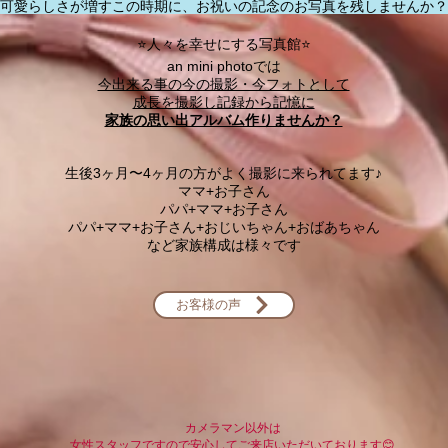
可愛らしさが増すこの時期に、お祝いの記念のお写真を残しませんか？
⭐️人々を幸せにする写真館⭐️
an mini photoでは
今出来る事の今の撮影・今フォトとして
成長を撮影し記録から記憶に
​家族の思い出アルバム作りませんか？
生後3ヶ月〜4ヶ月の方がよく撮影に来られてます♪
​ママ+お子さん
パパ+ママ+お子さん
パパ+ママ+お子さん+おじいちゃん+おばあちゃん
など家族構成は様々です
お客様の声
カメラマン以外は
女性スタッフですので安心してご来店いただいております😊