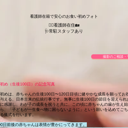
看護師在籍で安心のお食い初めフォト
👩‍⚕️看護師在住🏡
🩺常駐スタッフあり
撮影のご相談・
初め（生後100日）の記念写真
初めは、赤ちゃんの生後100日〜120日目頃に健やかな成長を願ってお
与える、日本古来の伝統行事です。無事に生後100日の節目を迎えられ
に感謝し、わが子の成長を祝うと共に、この頃に赤ちゃんの歯が生え始
ら、「子どもが一生食べ物に困らないように」という願いを込めてごち
る儀式を行います。
00日前後の赤ちゃんは表情が豊かにってきます。