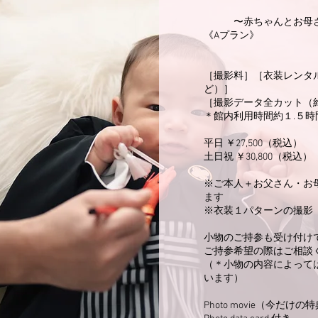
〜赤ちゃんとお母
《Aプラン》
［撮影料］［衣装レンタ
ど）］
［撮影データ全カット（
＊館内利用時間約１.５時
平日 ￥27,500（税込）
土日祝 ￥30,800（税込）
※ご本人＋お父さん・お
ます
※衣装１パターンの撮影
小物のご持参も受け付け
ご持参希望の際はご相談
（＊小物の内容によって
います）
Photo movie（今だけの