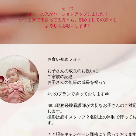
​そして
セットの光がバージョ
ンアップしました！
いつ
​も
来て下さってる方々も、初めましての方々も
​よろしくお願いします✨
お食い初めフォト
お子さんの成長のお祝いに
ご家族の記念
お子さんの無事の成長を祝って
4つのプランで承っております📸
NICU勤務経験看護師が大切なお子さんのご対
します。
撮影は必ずスタッフ２名以上の体制で行って
す。
＊＊現在キャンペーン価格にて承っておりま