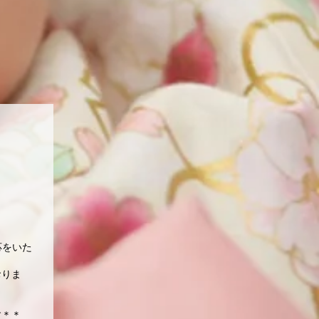
応をいた
おりま
す＊＊