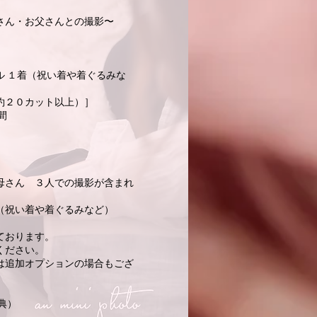
さん・お父さんとの撮影〜
ル １着（祝い着や着ぐるみな
約２０カット以上）］
間
母さん ３人での撮影が含まれ
（祝い着や着ぐるみなど）
ております。
ください。
は追加オプションの場合もござ
特典）