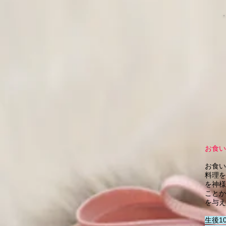
お食い
お食い
料理を
を神様
ことか
を与え
生後1