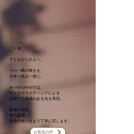
二十歳。
子どもから大人へ。
その一瞬の輝きを、
未来へ残る一枚に。
an mini photoでは、
ストロボライティングによる
自然で立体感のある光を再現。
振袖の色味、
帯の質感、
表情の奥行きまで丁寧に写します。
お客様の声