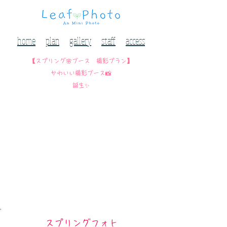
home
plan
gallery
staff
access
【スプリング🌸ブース 撮影プラン】
かわいい撮影ブース📸
誕生✨
スプリングフォト