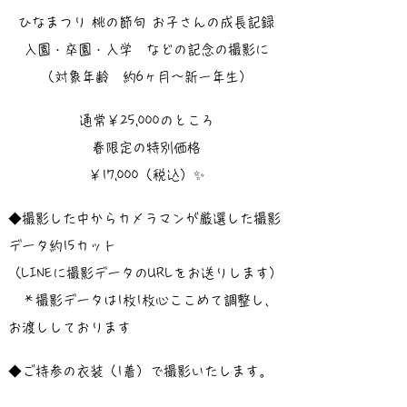
ひなまつり 桃の節句 お子さんの成長記録
入園・卒園・入学 などの記念の撮影に
​（対象年齢 約6ヶ月〜新一年生）
通常￥25,000のところ
春限定の特別価格
￥17,000（税込）✨
◆撮影した中からカメラマンが厳選した撮影
データ約15カット
（LINEに撮影データのURLをお送りします）
＊撮影データは1枚1枚心ここめて調整し、
お渡ししております
◆ご持参の衣装（1着）で撮影いたします。