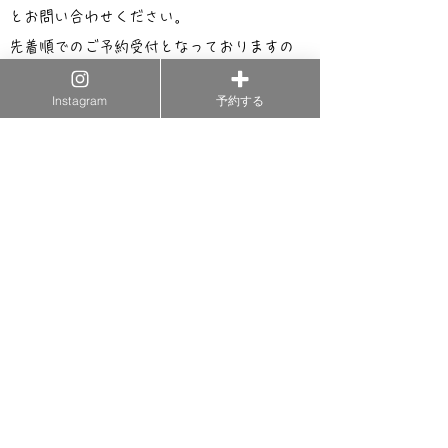
とお問い合わせください。
先着順でのご予約受付となっておりますの
で、お早めにご連絡ください！
Instagram
予約する
女の子も男の子もかわいく撮影いたします✨
ご連絡お待ちしてます🐰
ご予約・お問い合わせはコチラ
⭐︎皆様からの評価の一部を掲載しています
⭐︎
​クリックしてね
​皆様方ありがとうございます！！
Any moment also precious treasure!
どんな瞬間も、大切な宝物！
その時・その瞬間の思い出をお手伝い