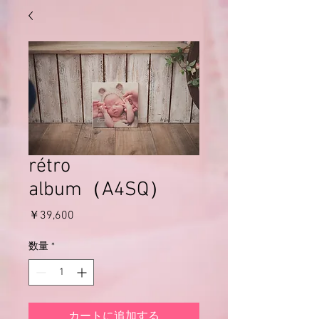
rétro
album（A4SQ）
価
￥39,600
格
数量
*
カートに追加する