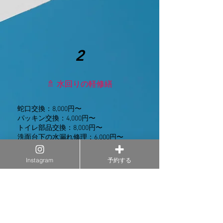
2
🚿 水回りの軽修繕
蛇口交換：8,000円〜
パッキン交換：4,000円〜
トイレ部品交換：8,000円〜
洗面台下の水漏れ修理：6,000円〜
※大規模な水道工事は別途お見積り
Instagram
予約する